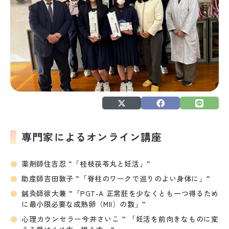
専門家によるオンライン講座
薬剤師住吉忍 ”「桂枝茯苓丸と妊活」”
助産師吉田敦子 ”「脊柱のワークで巡りのよい身体に」”
鍼灸師徐大兼 ”「PGT-A 正常胚を少なくとも一つ得るため
に最小限必要な成熟卵（MII）の数」”
心理カウンセラー今井さいこ ” 「妊活を前向きなものに変