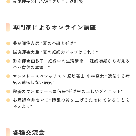
東尾理子×仙台ARTクリニック対談
専門家によるオンライン講座
薬剤師住吉忍 ”夏の不調と妊活”
鍼灸師徐大兼 ”夏の妊娠力アップはこれ！”
助産師吉田敦子 ”妊娠中の生活講座 「妊娠初期から考える
パパ育休の準備」”
マンスリースペシャリスト 胚培養士 小林亮太 ”遺伝する病
気と遺伝しない病気”
栄養カウンセラー吉冨信長”妊活中の正しいダイエット"
心理師今井さいこ”睡眠の質を上げるためにできることを
考えよう"
各種交流会