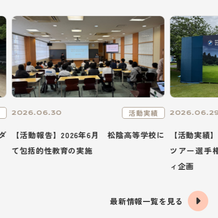
動実績
活動実績
2026.06.29
2026.
等学校に
【活動実績】2026年6月 BMW日本ゴルフ
【活動
ツアー選手権森ビルカップにてチャリテ
専と連
ィ企画
最新情報一覧を見る