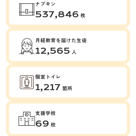
ナプキン
537,846
枚
月経教育を届けた生徒
12,565
人
個室トイレ
1,217
箇所
支援学校
69
校