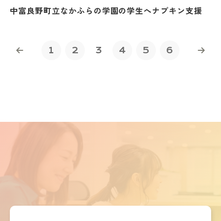
中富良野町立なかふらの学園の学生へナプキン支援
1
2
3
4
5
6