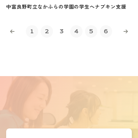
中富良野町立なかふらの学園の学生へナプキン支援
1
2
3
4
5
6